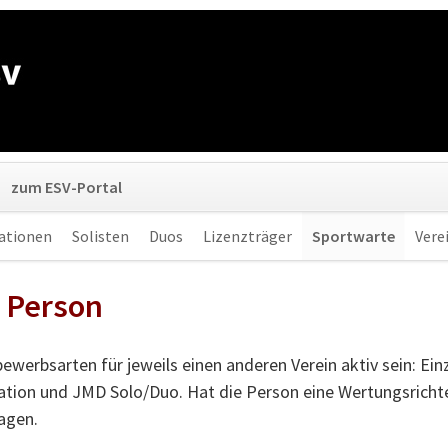
Navigation
zum ESV-Portal
überspringen
ationen
Solisten
Duos
Lizenzträger
Sportwarte
Vere
 Person
werbsarten für jeweils einen anderen Verein aktiv sein: Ein
ion und JMD Solo/Duo. Hat die Person eine Wertungsrichter-
ragen.