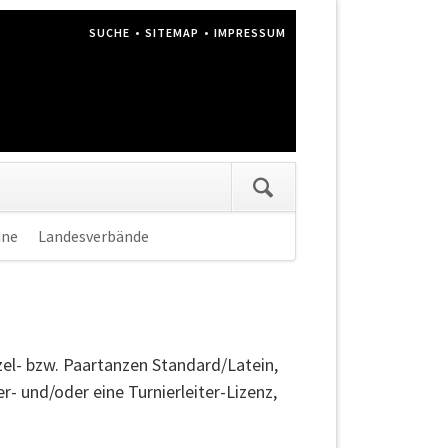
NAVIGATION
SUCHE
SITEMAP
IMPRESSUM
ÜBERSPRINGEN
ine
Landesverbände
Navigation
überspringen
zel- bzw. Paartanzen Standard/Latein,
 und/oder eine Turnierleiter-Lizenz,